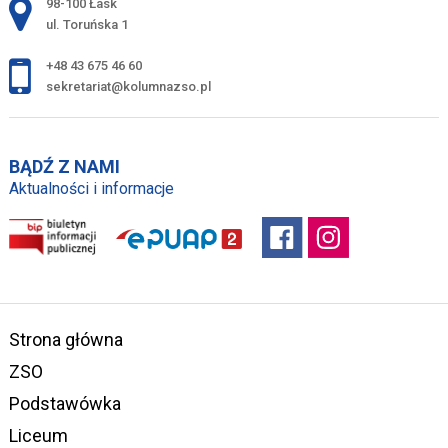
Adres pocztowy:
98-100 Łask
ul. Toruńska 1
+48 43 675 46 60
sekretariat@kolumnazso.pl
BĄDŹ Z NAMI
Aktualności i informacje
Strona główna
ZSO
Podstawówka
Liceum