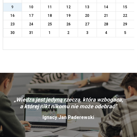
9
10
11
12
13
14
15
16
17
18
19
20
21
22
23
24
25
26
27
28
29
30
31
1
2
3
4
5
„Wiedza jest jedyną rzeczą, która wzbogaca,
a której nikt nikomu nie może odebrać”
Ignacy Jan Paderewski