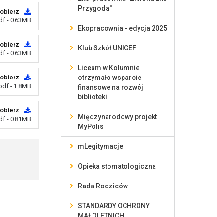
Przygoda''
obierz
df - 0.63MB
Ekopracownia - edycja 2025
obierz
Klub Szkół UNICEF
df - 0.63MB
Liceum w Kolumnie
obierz
otrzymało wsparcie
pdf - 1.8MB
finansowe na rozwój
biblioteki!
obierz
Międzynarodowy projekt
df - 0.81MB
MyPolis
mLegitymacje
Opieka stomatologiczna
Rada Rodziców
STANDARDY OCHRONY
MAŁOLETNICH