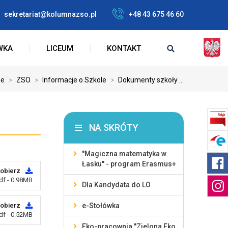
sekretariat@kolumnazso.pl
+48 43 675 46 60
WKA
LICEUM
KONTAKT
e
>
ZSO
>
Informacje o Szkole
>
Dokumenty szkoły ...
NA SKRÓTY
''Magiczna matematyka w
Łasku'' - program Erasmus+
obierz
df - 0.98MB
Dla Kandydata do LO
obierz
e-Stołówka
df - 0.52MB
Eko-pracownia ''Zielona Eko