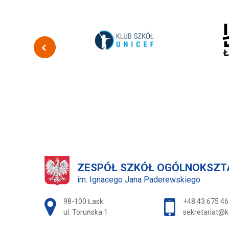
ZESPÓŁ SZKÓŁ OGÓLNOKSZ
im. Ignacego Jana Paderewskiego
Adres pocztowy:
98-100 Łask
+48 43 675 46
ul. Toruńska 1
sekretariat@