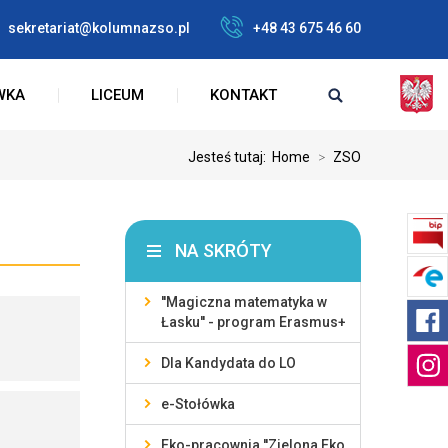
sekretariat@kolumnazso.pl
+48 43 675 46 60
WKA
LICEUM
KONTAKT
Jesteś tutaj:
Home
>
ZSO
NA SKRÓTY
''Magiczna matematyka w
Łasku'' - program Erasmus+
Dla Kandydata do LO
e-Stołówka
Eko-pracownia ''Zielona Eko