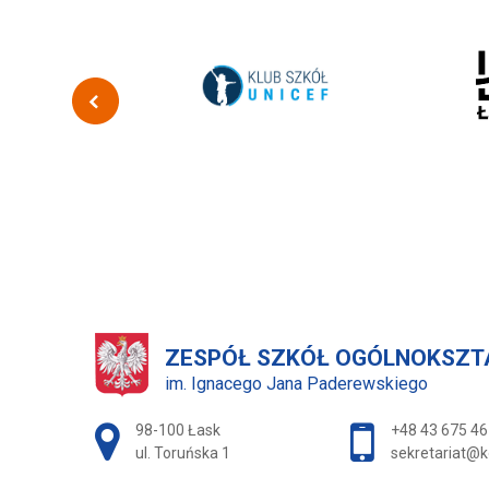
ZESPÓŁ SZKÓŁ OGÓLNOKSZ
im. Ignacego Jana Paderewskiego
Adres pocztowy:
98-100 Łask
+48 43 675 46
ul. Toruńska 1
sekretariat@